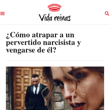
S
S
k
E
A
i
R
p
¿Cómo atrapar a un
C
H
pervertido narcisista y
t
vengarse de él?
o
C
o
n
t
e
n
t