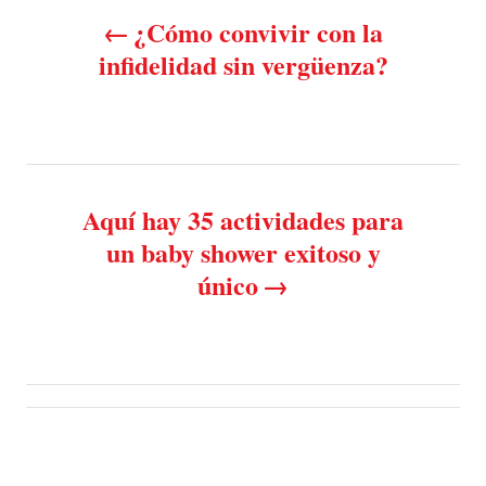
P
o
o
¿Cómo convivir con la
n
o
r
infidelidad sin vergüenza?
i
e
s
s
t
n
Aquí hay 35 actividades para
un baby shower exitoso y
a
único
v
i
g
a