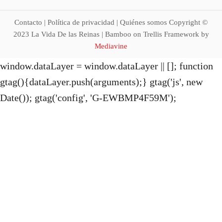
t
Contacto | Política de privacidad | Quiénes somos Copyright ©
i
2023 La Vida De las Reinas | Bamboo on Trellis Framework by
Mediavine
o
window.dataLayer = window.dataLayer || []; function
gtag(){dataLayer.push(arguments);} gtag('js', new
n
Date()); gtag('config', 'G-EWBMP4F59M');