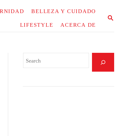
ERNIDAD
BELLEZA Y CUIDADO
S
E
LIFESTYLE
ACERCA DE
A
R
C
H